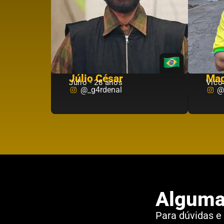
Júlio César
Ma
Júlio - 28 anos
Vico
@_g4rdenal
@
Alguma
Para dúvidas e