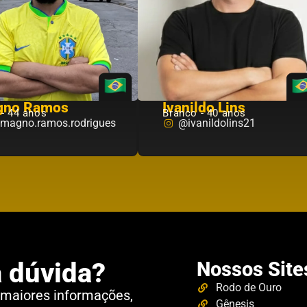
gno Ramos
Ivanildo Lins
 - 44 anos
Branco - 40 anos
magno.ramos.rodrigues
@ivanildolins21
 dúvida?
Nossos Site
Rodo de Ouro
 maiores informações,
Gênesis